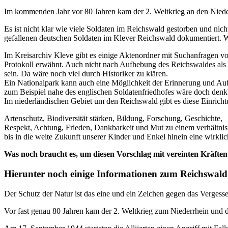
Im kommenden Jahr vor 80 Jahren kam der 2. Weltkrieg an den Niede
Es ist nicht klar wie viele Soldaten im Reichswald gestorben und ni
gefallenen deutschen Soldaten im Klever Reichswald dokumentiert. W
Im Kreisarchiv Kleve gibt es einige Aktenordner mit Suchanfragen v
Protokoll erwähnt. Auch nicht nach Aufhebung des Reichswaldes als
sein. Da wäre noch viel durch Historiker zu klären.
Ein Nationalpark kann auch eine Möglichkeit der Erinnerung und Auf
zum Beispiel nahe des englischen Soldatenfriedhofes wäre doch denk
Im niederländischen Gebiet um den Reichswald gibt es diese Einrichtu
Artenschutz, Biodiversität stärken, Bildung, Forschung, Geschichte,
Respekt, Achtung, Frieden, Dankbarkeit und Mut zu einem verhältn
bis in die weite Zukunft unserer Kinder und Enkel hinein eine wirkl
Was noch braucht es, um diesen Vorschlag mit vereinten Kräften
Hierunter noch einige Informationen zum Reichswald 
Der Schutz der Natur ist das eine und ein Zeichen gegen das Vergess
Vor fast genau 80 Jahren kam der 2. Weltkrieg zum Niederrhein und 