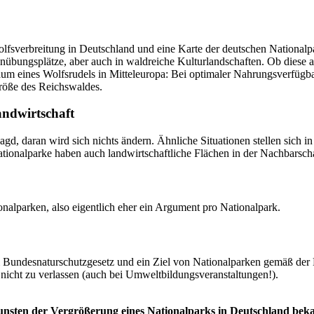
olfsverbreitung in Deutschland und eine Karte der deutschen Nationalp
übungsplätze, aber auch in waldreiche Kulturlandschaften. Ob diese al
um eines Wolfsrudels in Mitteleuropa: Bei optimaler Nahrungsverfügbar
röße des Reichswaldes.
andwirtschaft
agd, daran wird sich nichts ändern. Ähnliche Situationen stellen sich
ationalparke haben auch landwirtschaftliche Flächen in der Nachbarscha
onalparken, also eigentlich eher ein Argument pro Nationalpark.
im Bundesnaturschutzgesetz und ein Ziel von Nationalparken gemäß der 
 nicht zu verlassen (auch bei Umweltbildungsveranstaltungen!).
unsten der Vergrößerung eines Nationalparks in Deutschland bek