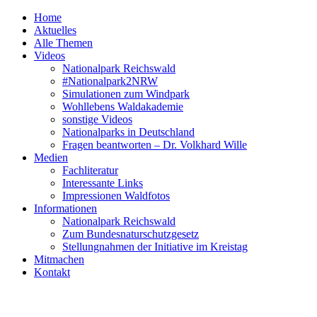
Home
Aktuelles
Alle Themen
Videos
Nationalpark Reichswald
#Nationalpark2NRW
Simulationen zum Windpark
Wohllebens Waldakademie
sonstige Videos
Nationalparks in Deutschland
Fragen beantworten – Dr. Volkhard Wille
Medien
Fachliteratur
Interessante Links
Impressionen Waldfotos
Informationen
Nationalpark Reichswald
Zum Bundesnaturschutzgesetz
Stellungnahmen der Initiative im Kreistag
Mitmachen
Kontakt
Ab sof