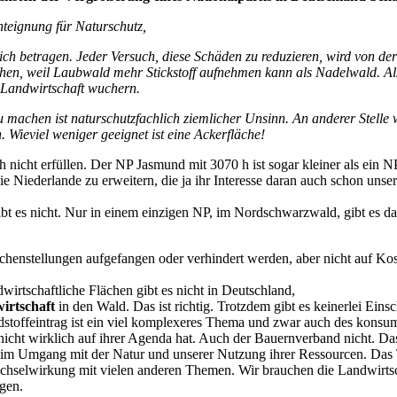
nteignung für Naturschutz,
ch betragen. Jeder Versuch, diese Schäden zu reduzieren, wird von de
n, weil Laubwald mehr Stickstoff aufnehmen kann als Nadelwald. Als 
e Landwirtschaft wuchern.
 machen ist naturschutzfachlich ziemlicher Unsinn. An anderer Stelle
 Wieviel weniger geeignet ist eine Ackerfläche!
 nicht erfüllen. Der NP Jasmund mit 3070 h ist sogar kleiner als ein
die Niederlande zu erweitern, die ja ihr Interesse daran auch schon uns
t es nicht. Nur in einem einzigen NP, im Nordschwarzwald, gibt es das
ichenstellungen aufgefangen oder verhindert werden, aber nicht auf K
irtschaftliche Flächen gibt es nicht in Deutschland,
wirtschaft
in den Wald. Das ist richtig. Trotzdem gibt es keinerlei Ein
dstoffeintrag ist ein viel komplexeres Thema und zwar auch des konsum
nicht wirklich auf ihrer Agenda hat. Auch der Bauernverband nicht. D
e im Umgang mit der Natur und unserer Nutzung ihrer Ressourcen. Das
chselwirkung mit vielen anderen Themen. Wir brauchen die Landwirtsc
gen.