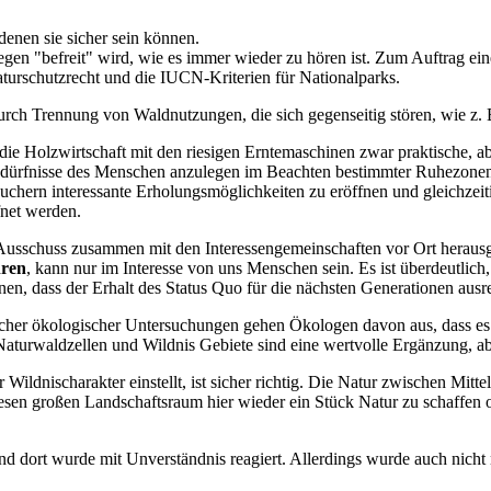
enen sie sicher sein können.
n "befreit" wird, wie es immer wieder zu hören ist. Zum Auftrag eines
urschutzrecht und die IUCN-Kriterien für Nationalparks.
urch Trennung von Waldnutzungen, die sich gegenseitig stören, wie z.
r die Holzwirtschaft mit den riesigen Erntemaschinen zwar praktische, 
edürfnisse des Menschen anzulegen im Beachten bestimmter Ruhezonen
hern interessante Erholungsmöglichkeiten zu eröffnen und gleichzeit
net werden.
Ausschuss zusammen mit den Interessengemeinschaften vor Ort herausg
hren
, kann nur im Interesse von uns Menschen sein. Es ist überdeutlic
n, dass der Erhalt des Status Quo für die nächsten Generationen ausre
reicher ökologischer Untersuchungen gehen Ökologen davon aus, dass e
aturwaldzellen und Wildnis Gebiete sind eine wertvolle Ergänzung, abe
Wildnischarakter einstellt, ist sicher richtig. Die Natur zwischen Mittel
diesen großen Landschaftsraum hier wieder ein Stück Natur zu schaffen 
nd dort wurde mit Unverständnis reagiert. Allerdings wurde auch nicht