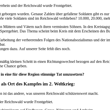
rrhein und der Reichswald wurde Frontgebiet.
cht geborgen wurden. Genaue Zahlen über gefallene Soldaten gibt es nu
ie viele Soldaten sind im Reichswald verblieben? 10.000, 20.000, meh
on Müttern und Vätern nach ihren vermissten Söhnen. In den Kreistags
 Sperrgebiet. Das Thema scheint beim Kreis mit dem Erscheinen des Bu
arbeitung der verheerenden Folgen des Nationalsozialismus und der i
bar.
ngen dazu. Auf unserer Seite fehlt dies noch.
ismäßig kleinen Schritt in einen Richtungswechsel bezogen auf den 
iche Chance geben.
 in eine für diese Region stimmige Tat umzusetzen?
als Ort des Kampfes im 2. Weltkrieg:
en ist das andere, was unseren Reichswald schützenswert macht.
der Reichswald wurde Frontgebiet.