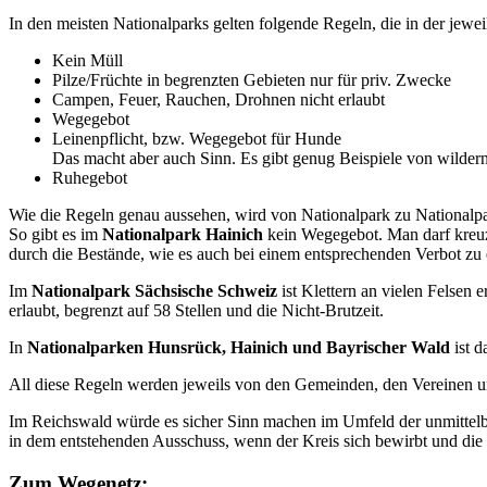
In den meisten Nationalparks gelten folgende Regeln, die in der jewe
Kein Müll
Pilze/Früchte in begrenzten Gebieten nur für priv. Zwecke
Campen, Feuer, Rauchen, Drohnen nicht erlaubt
Wegegebot
Leinenpflicht, bzw. Wegegebot für Hunde
Das macht aber auch Sinn. Es gibt genug Beispiele von wilder
Ruhegebot
Wie die Regeln genau aussehen, wird von Nationalpark zu Nationalpar
So gibt es im
Nationalpark Hainich
kein Wegegebot. Man darf kreuz
durch die Bestände, wie es auch bei einem entsprechenden Verbot zu
Im
Nationalpark Sächsische Schweiz
ist Klettern an vielen Felsen 
erlaubt, begrenzt auf 58 Stellen und die Nicht-Brutzeit.
In
Nationalparken Hunsrück, Hainich und Bayrischer Wald
ist d
All diese Regeln werden jeweils von den Gemeinden, den Vereinen 
Im Reichswald würde es sicher Sinn machen im Umfeld der unmittelb
in dem entstehenden Ausschuss, wenn der Kreis sich bewirbt und 
Zum Wegenetz: