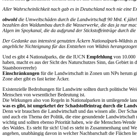
Aller Wahrscheinlichkeit nach gab es in Deutschland noch nie eine E
obwohl
die Umweltschäden durch die Landwirtschaft 90 Mrd. € jährli
bezahlen den Waldumbau durch die Wasserwerke, die das ja nur mache
Algen im Spoykanal, die da aufgrund der Stickstoffeinträge durch di
Der Gedanke aus intensivst genutzten Äckern Nationalpark-Wildnis zu
angebliche Nichteignung für das Entstehen von Wildnis herangezogen.
Und es gibt 4 Nationalparks, die die IUCN
Empfehlung
von 10.000 h
haben, macht es aus der Sicht des Naturschutzes Sinn, das Gebiet in 
Staatsbosvereehr)
Einschränkungen
für die Landwirtschaft in Zonen um NPs herum gib
Zone aber gibt es fast keine Äcker.
Existenzielle Bedrohungen für Landwirte sollten durch politische We
Menschen von wesentlicher Bedeutung ist.
Die Wirkungen also von Regeln in Nationalparken in umliegende landw
was es gibt, ist umgekehrt der Schadstoffeintrag durch die Land
Denn wir brauchen die Landwirtschaft und das wissen alle. Der Scha
und auch ein Thema der Politik, die eine gesundende Landwirtschaft 
wichtig und sollten ebenso Priorität haben, wie die Menschen-Wend
des Waldes. Es steht für sich! Und es steht in Zusammenhang und We
angehen, unabhängig davon in welcher Nachbarschaft die Flächen lie