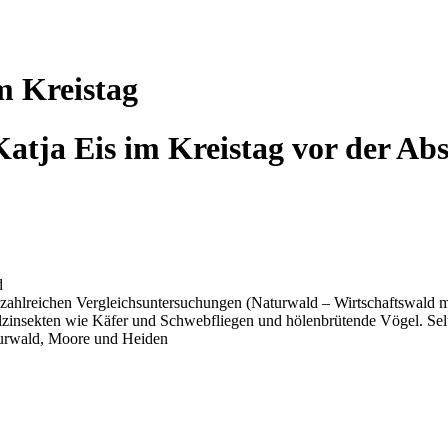
ine, Veranstaltungen, Diskussionbeit
m Kreistag
Katja Eis im Kreistag vor der A
d
s zahlreichen Vergleichsuntersuchungen (Naturwald – Wirtschaftswald 
olzinsekten wie Käfer und Schwebfliegen und hölenbrütende Vögel. Se
turwald, Moore und Heiden