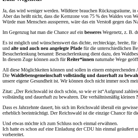
Ja, das wird weniger werden. Wildtiere brauchen Rückzugsräume, in d
Aber das heißt nicht, dass die Kernzone von 75 % des Waldes von Wege
Würde man Menschen aussperren, wäre das ein Verstoß gegen das Nat
Im Gegenzug hat man die Chance auf ein
besseres
Wegenetz, z. B. d
Es ist möglich und wünschenswert das dichte, rechteckige, breite, fü
und
alte und auch neu angelegte Pfade
für die unterschiedlichen B
Besucherlenkung benannt: Besucherlenkung dient dazu, den Waldbesuc
In diesem Zuge können auch für
Reiter*innen
naturnahe Wege geöff
All diese Möglichkeiten können und sollen in einem entsprechenden 
Die
Waldlebensgemeinschaft vollständig und dauerhaft zu bewa
unsere eigene Gesundheit ist. Wir können doch nicht immer noch meine
Zitat: „Der Reichswald ist doch schön, so wie er ist“Aufgrund zahl
vollständig und dauerhaft zu bewahren. Die verhältnismäßig kleinen N
Dass es Jahrzehnte dauert, bis sich im Reichswald überall ein gewisser 
erheblich beeinträchtigt. Der Reichswald ist die einzige Chance für 
Und etwas möchte ich zum Schluss noch einmal erwähnen.
Ich hatte es schon auf eine Einladung der CDU hin einmal geäußert u
vorbereitet.