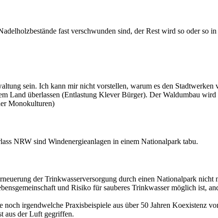
 Nadelholzbestände fast verschwunden sind, der Rest wird so oder so 
ung sein. Ich kann mir nicht vorstellen, warum es den Stadtwerken ver
em Land überlassen (Entlastung Klever Bürger). Der Waldumbau wird üb
der Monokulturen)
lass NRW sind Windenergieanlagen in einem Nationalpark tabu.
rneuerung der Trinkwasserversorgung durch einen Nationalpark nicht me
bensgemeinschaft und Risiko für sauberes Trinkwasser möglich ist, and
lage noch irgendwelche Praxisbeispiele aus über 50 Jahren Koexistenz
 aus der Luft gegriffen.