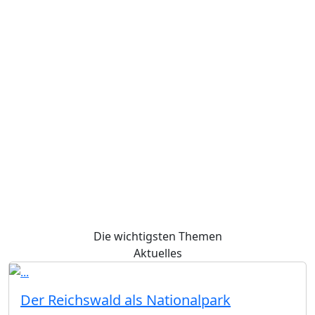
nationalpark-
Ab sofort
reichswald.eu
für
Aktuelles.
Termine,
Veranstaltungen,
Diskussionbeiträge.
Die wichtigsten Themen
Aktuelles
Der Reichswald als Nationalpark